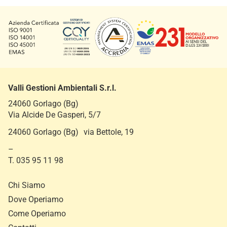
y
g
*
Valli Gestioni Ambientali S.r.l.
24060 Gorlago (Bg)
Via Alcide De Gasperi, 5/7
24060 Gorlago (Bg) via Bettole, 19
–
T. 035 95 11 98
Chi Siamo
Dove Operiamo
Come Operiamo