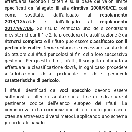
effettuarsi secondo i criteri e sulla base dei valori limite
specificati dall’allegato III alla
direttiva 2008/98/CE
, così
come sostituito dall’allegato al
regolamento
2014/1357/UE
e dall’allegato al
regolamento
2017/997/UE
. Se risulta verificata una delle condizioni
previste nei punti 1 e 2, la procedura di classificazione è da
ritenersi
completa
e il rifiuto può essere
classificato con il
pertinente codice
, ferme restando le necessarie valutazioni
da attuare sui rifiuti pericolosi ai fini della loro successiva
gestione. Per questi ultimi, infatti, il soggetto chiamato a
effettuare la classificazione dovrà, in ogni caso, procedere
all’attribuzione della pertinente o delle pertinenti
caratteristiche di pericolo
.
I rifiuti identificati da
voci specchio
devono essere
sottoposti a ulteriori valutazioni al fine di individuare il
pertinente codice dell’elenco europeo dei rifiuti. La
conoscenza della composizione di un rifiuto può essere
ottenuta attraverso diversi metodi, applicando uno schema
procedurale basato: