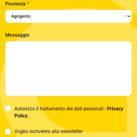
Provincia
*
Messaggio
P
Autorizzo il trattamento dei dati personali -
Privacy
r
Policy
.
i
v
a
M
Voglio iscrivermi alla newsletter