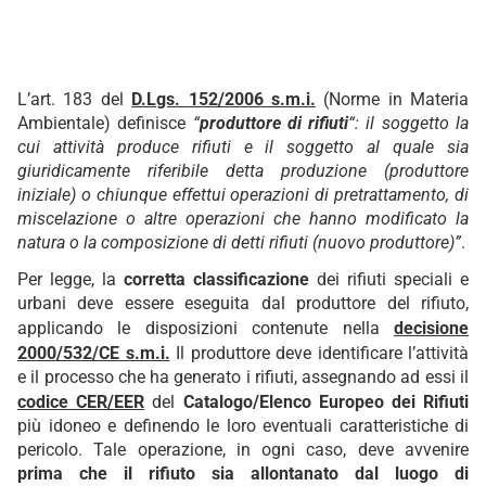
L’art. 183 del
D.Lgs. 152/2006 s.m.i.
(Norme in Materia
Ambientale) definisce
“
produttore di rifiuti
“: il soggetto la
cui attività produce rifiuti e il soggetto al quale sia
giuridicamente riferibile detta produzione (produttore
iniziale) o chiunque effettui operazioni di pretrattamento, di
miscelazione o altre operazioni che hanno modificato la
natura o la composizione di detti rifiuti (nuovo produttore)”
.
Per legge, la
corretta classificazione
dei rifiuti speciali e
urbani deve essere eseguita dal produttore del rifiuto,
applicando le disposizioni contenute nella
decisione
2000/532/CE s.m.i.
Il produttore deve identificare l’attività
e il processo che ha generato i rifiuti, assegnando ad essi il
codice CER/EER
del
Catalogo/Elenco Europeo dei Rifiuti
più idoneo e definendo le loro eventuali caratteristiche di
pericolo. Tale operazione, in ogni caso, deve avvenire
prima che il rifiuto sia allontanato dal luogo di