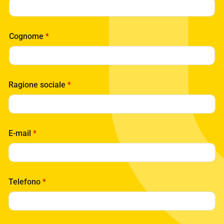
Cognome
*
Ragione sociale
*
*
E-mail
*
P
r
i
v
a
Telefono
*
c
y
*