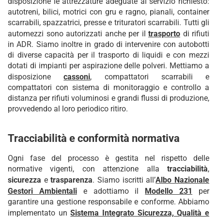
disposizione le attrezzature adeguate al servizio richiesto:
autotreni, bilici, motrici con gru e ragno, pianali, container
scarrabili, spazzatrici, presse e trituratori scarrabili. Tutti gli
automezzi sono autorizzati anche per il
trasporto
di rifiuti
in ADR. Siamo inoltre in grado di intervenire con autobotti
di diverse capacità per il trasporto di liquidi e con mezzi
dotati di impianti per aspirazione delle polveri. Mettiamo a
disposizione
cassoni
, compattatori scarrabili e
compattatori con sistema di monitoraggio e controllo a
distanza per rifiuti voluminosi e grandi flussi di produzione,
provvedendo al loro periodico ritiro.
Tracciabilità e conformità normativa
Ogni fase del processo è gestita nel rispetto delle
normative vigenti, con attenzione alla
tracciabilità
,
sicurezza
e
trasparenza
. Siamo iscritti all’
Albo Nazionale
Gestori Ambientali
e adottiamo il
Modello 231
per
garantire una gestione responsabile e conforme. Abbiamo
implementato un
Sistema Integrato Sicurezza, Qualità e