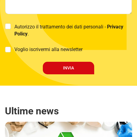
P
Autorizzo il trattamento dei dati personali -
Privacy
r
Policy
.
i
v
a
M
Voglio iscrivermi alla newsletter
c
a
y
r
P
k
INVIA
o
e
l
t
i
i
c
n
y
g
*
Ultime news