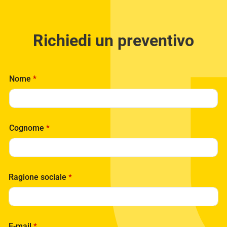
Richiedi un preventivo
N
Nome
*
o
m
e
N
o
Cognome
*
m
e
*
Ragione sociale
*
E-mail
*