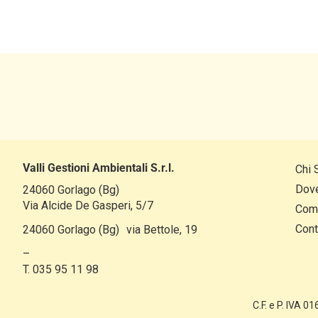
Valli Gestioni Ambientali S.r.l.
Chi 
Dov
24060 Gorlago (Bg)
Via Alcide De Gasperi, 5/7
Com
Cont
24060 Gorlago (Bg) via Bettole, 19
–
T. 035 95 11 98
C.F. e P. IVA 