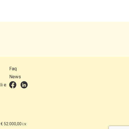
Faq
News
li e
 52.000,00 i.v.