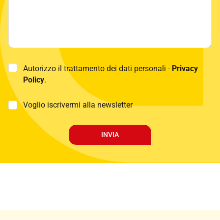
P
Autorizzo il trattamento dei dati personali -
Privacy
r
Policy
.
i
v
a
M
Voglio iscrivermi alla newsletter
c
a
y
r
P
k
INVIA
o
e
l
t
i
i
c
n
y
g
*