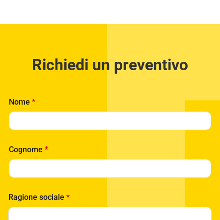
Richiedi un preventivo
Nome
*
Cognome
*
R
Ragione sociale
*
a
g
i