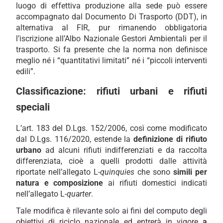
luogo di effettiva produzione alla sede può essere
accompagnato dal Documento Di Trasporto (DDT), in
alternativa al FIR, pur rimanendo obbligatoria
l’iscrizione all’Albo Nazionale Gestori Ambientali per il
trasporto. Si fa presente che la norma non definisce
meglio né i “quantitativi limitati” né i “piccoli interventi
edili”.
Classificazione: rifiuti urbani e rifiuti
speciali
L’art. 183 del D.Lgs. 152/2006, così come modificato
dal D.Lgs. 116/2020, estende la
definizione di rifiuto
urbano
ad alcuni rifiuti indifferenziati e da raccolta
differenziata, cioè a quelli prodotti dalle attività
riportate nell’allegato L-
quinquies
che sono
simili per
natura e composizione
ai rifiuti domestici indicati
nell’allegato L-
quarter
.
Tale modifica è rilevante solo ai fini del computo degli
obiettivi di riciclo nazionale ed entrerà in vigore
a