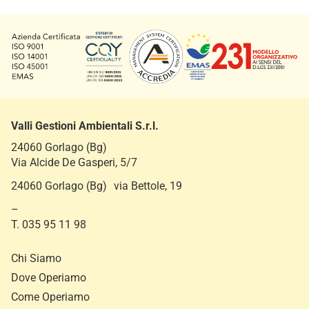
o
c
i
a
l
e
Valli Gestioni Ambientali S.r.l.
24060 Gorlago (Bg)
Via Alcide De Gasperi, 5/7
24060 Gorlago (Bg) via Bettole, 19
–
T. 035 95 11 98
Chi Siamo
Dove Operiamo
Come Operiamo