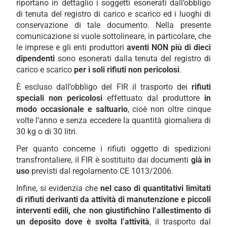
riportano in dettaglio i soggetti esonerati dall’obbligo
di tenuta del registro di carico e scarico ed i luoghi di
conservazione di tale documento. Nella presente
comunicazione si vuole sottolineare, in particolare, che
le imprese e gli enti produttori
aventi NON più di dieci
dipendenti
sono esonerati dalla tenuta del registro di
carico e scarico
per i soli rifiuti non pericolosi
.
È escluso dall’obbligo del FIR il trasporto dei
rifiuti
speciali non pericolosi
effettuato dal produttore
in
modo occasionale e saltuario
, cioè non oltre cinque
volte l’anno e senza eccedere la quantità giornaliera di
30 kg o di 30 litri.
Per quanto concerne i rifiuti oggetto di spedizioni
transfrontaliere, il FIR è sostituito dai documenti
già in
uso
previsti dal regolamento CE 1013/2006.
Infine, si evidenzia che
nel caso di quantitativi limitati
di rifiuti derivanti da attività di manutenzione e piccoli
interventi edili, che non giustifichino l’allestimento di
un deposito dove è svolta l’attività
, il trasporto dal