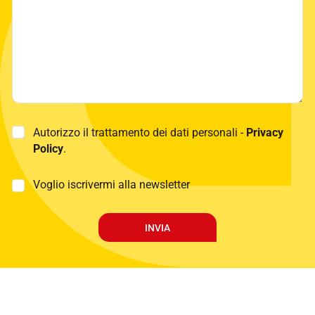
P
Autorizzo il trattamento dei dati personali -
Privacy
r
Policy
.
i
v
a
M
Voglio iscrivermi alla newsletter
c
a
y
r
P
k
INVIA
o
e
l
t
i
i
c
n
y
g
*