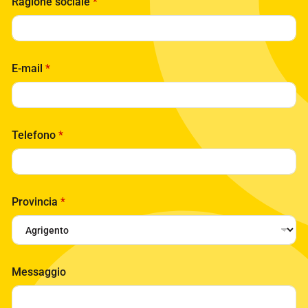
Ragione sociale
*
E-mail
*
Telefono
*
*
Provincia
*
*
*
Messaggio