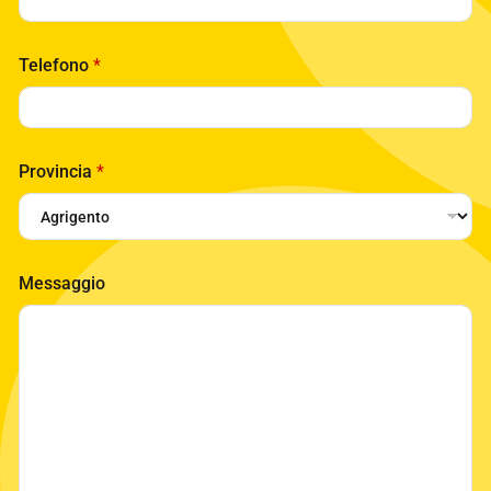
Telefono
*
Provincia
*
*
Messaggio
*
L
a
y
o
u
t