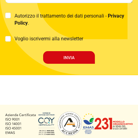
P
Autorizzo il trattamento dei dati personali -
Privacy
r
Policy
.
i
v
a
M
Voglio iscrivermi alla newsletter
c
a
y
r
P
k
INVIA
o
e
l
t
i
i
c
n
y
g
*