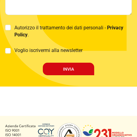
P
Autorizzo il trattamento dei dati personali -
Privacy
r
Policy
.
i
v
a
M
Voglio iscrivermi alla newsletter
c
a
y
r
P
k
INVIA
o
e
l
t
i
i
c
n
y
g
*