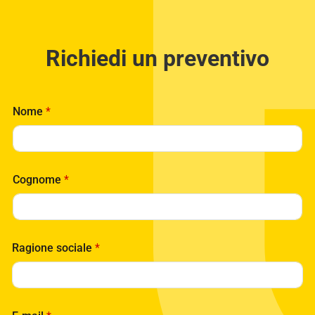
Richiedi un preventivo
P
Nome
*
r
i
v
a
c
Cognome
*
y
*
s
o
c
i
Ragione sociale
*
a
l
e