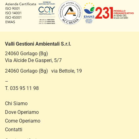
l
i
c
y
Valli Gestioni Ambientali S.r.l.
24060 Gorlago (Bg)
Via Alcide De Gasperi, 5/7
24060 Gorlago (Bg) via Bettole, 19
–
T. 035 95 11 98
Chi Siamo
Dove Operiamo
Come Operiamo
Contatti