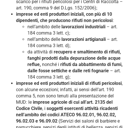
scarico per i rifiuti pericolosi per i Centri di Raccolta –
art. 190, comma 9 del D.Lgs. 152/2006);
imprese ed enti produttori iniziali, con più di 10
dipendenti, che producono rifiuti non pericolosi
:
nell’ambito delle
lavorazioni industriali
– art.
184 comma 3 lett. c);
nell’ambito delle
lavorazioni artigianali
– art.
184 comma 3 lett. d);
da attività di
recupero e smaltimento di rifiuti,
fanghi prodotti dalla depurazione delle acque
reflue,
nonché i
rifiuti da abbattimento di fumi,
dalle fosse settiche e dalle reti fognarie
– art.
184 comma 3 lett. g);
imprese ed enti produttori iniziali di rifiuti pericolosi
,
con alcune eccezioni; infatti, ai sensi dell’art. 190
comma 5, non sono tenuti alla presentazione del
MUD: le
imprese agricole di cui all’art. 2135 del
Codice Civile
, i
soggetti esercenti attività ricadenti
nell’ambito dei codici ATECO 96.02.01, 96.02.02,
96.02.03 e 96.09.02
(Servizi dei saloni di barbiere e
parrucchiere, servizi degli istituti di bellezza, servizi di