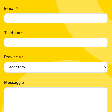
E-mail
*
Telefono
*
*
Provincia
*
N
o
m
e
*
Messaggio