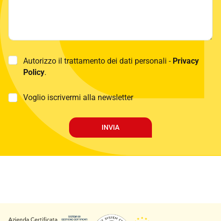
P
Autorizzo il trattamento dei dati personali -
Privacy
r
Policy
.
i
v
a
M
Voglio iscrivermi alla newsletter
c
a
y
r
P
k
INVIA
o
e
l
t
i
i
c
n
y
g
*