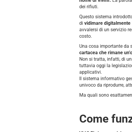
nome di Vivifir.
La parola
dei rifiuti.
Questo sistema introdott
di
vidimare digitalmente il
avvalersi di un servizio 
costo.
Una cosa importante da spe
cartacea che rimane un’o
Non si tratta, infatti, di
tuttavia oggi la legislazi
applicativi.
Il sistema informativo ges
univoco da riprodurre, att
Ma quali sono esattament
Come funzi