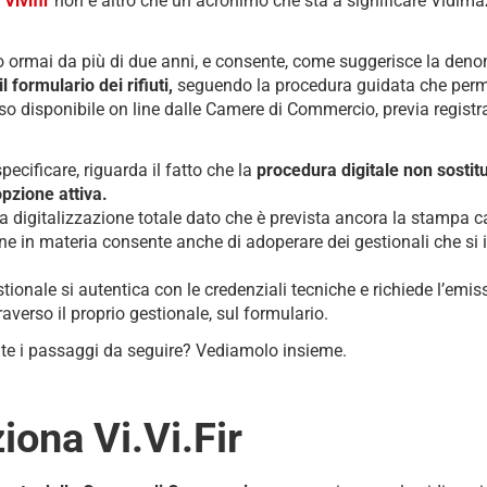
Vivifir
non è altro che un acronimo che sta a significare Vidima
o ormai da più di due anni, e consente, come suggerisce la den
 formulario dei rifiuti,
seguendo la procedura guidata che perme
reso disponibile on line dalle Camere di Commercio, previa regist
cificare, riguarda il fatto che la
procedura digitale non sostit
pzione attiva.
 una digitalizzazione totale dato che è prevista ancora la stampa c
one in materia consente anche di adoperare dei gestionali che si i
tionale si autentica con le credenziali tecniche e richiede l’emiss
raverso il proprio gestionale, sul formulario.
e i passaggi da seguire? Vediamolo insieme.
ona Vi.Vi.Fir