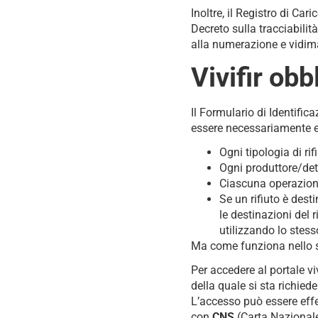
Inoltre, il Registro di Ca
Decreto sulla tracciabilit
alla numerazione e vidim
Vivifir obb
Il Formulario di Identific
essere necessariamente 
Ogni tipologia di rif
Ogni produttore/dete
Ciascuna operazione 
Se un rifiuto è des
le destinazioni del r
utilizzando lo stes
Ma come funziona nello s
Per accedere al portale vi
della quale si sta richied
L’accesso può essere eff
con
CNS
(Carta Nazionale