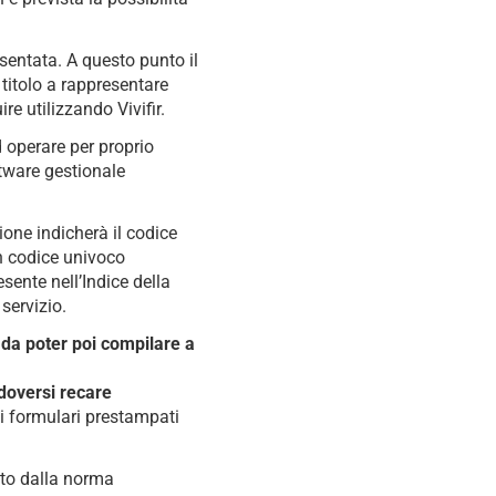
esentata. A questo punto il
 titolo a rappresentare
re utilizzando Vivifir.
 operare per proprio
ftware gestionale
ione indicherà il codice
un codice univoco
esente nell’Indice della
servizio.
da poter poi compilare a
doversi recare
i formulari prestampati
sto dalla norma