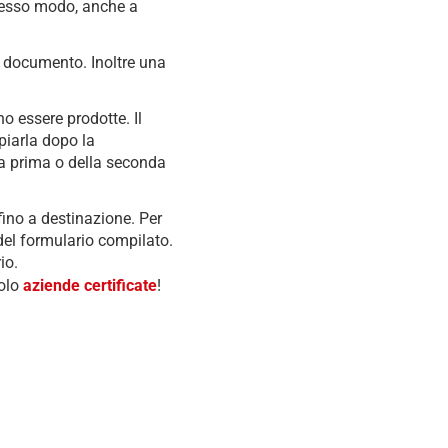
tesso modo, anche a
el documento. Inoltre una
o essere prodotte. Il
piarla dopo la
la prima o della seconda
fino a destinazione. Per
 del formulario compilato.
io.
solo
aziende certificate
!