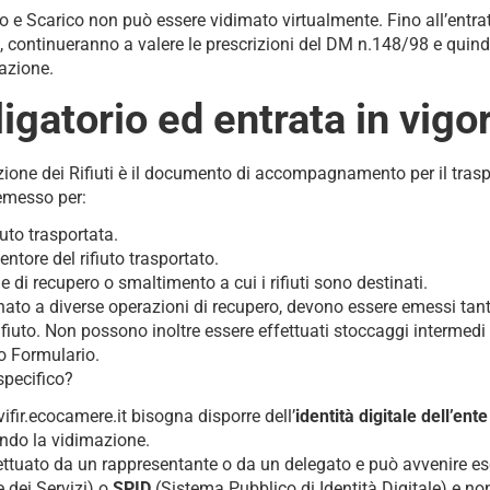
rico e Scarico non può essere vidimato virtualmente. Fino all’entra
à, continueranno a valere le prescrizioni del DM n.148/98 e quindi
azione.
ligatorio ed entrata in vigo
azione dei Rifiuti è il documento di accompagnamento per il traspo
emesso per:
iuto trasportata.
ntore del rifiuto trasportato.
di recupero o smaltimento a cui i rifiuti sono destinati.
tinato a diverse operazioni di recupero, devono essere emessi tan
ifiuto. Non possono inoltre essere effettuati stoccaggi intermedi de
so Formulario.
pecifico?
vifir.ecocamere.it bisogna disporre dell’
identità digitale dell’ent
endo la vidimazione.
ettuato da un rappresentante o da un delegato e può avvenire e
 dei Servizi) o
SPID
(Sistema Pubblico di Identità Digitale) e non