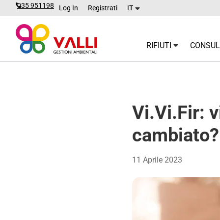
035 951198
Log In
Registrati
IT
RIFIUTI
CONSULE
Vi.Vi.Fir:
cambiato?
11 Aprile 2023