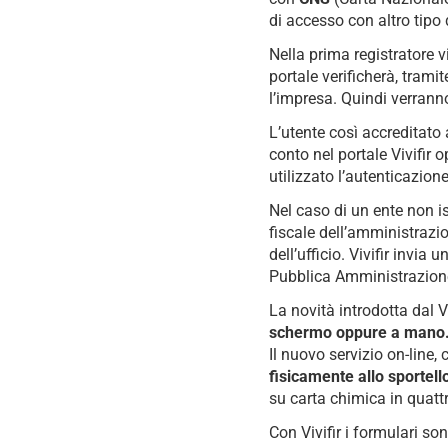
di accesso con altro tipo 
Nella prima registratore v
portale verificherà, trami
l’impresa. Quindi verranno 
L’utente così accreditato
conto nel portale Vivifir 
utilizzato l’autenticazion
Nel caso di un ente non is
fiscale dell’amministrazi
dell’ufficio. Vivifir invia
Pubblica Amministrazione.
La novità introdotta dal Vi
schermo oppure a mano
Il nuovo servizio on-line,
fisicamente allo sporte
su carta chimica in quattr
Con Vivifir i formulari s