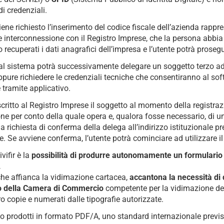
di credenziali.
iene richiesto l’inserimento del codice fiscale dell’azienda rappr
te interconnessione con il Registro Imprese, che la persona abbia
recuperati i dati anagrafici dell’impresa e l’utente potrà prosegui
 al sistema potrà successivamente delegare un soggetto terzo ad
oppure richiedere le credenziali tecniche che consentiranno al so
e tramite applicativo.
critto al Registro Imprese il soggetto al momento della registraz
one per conto della quale opera e, qualora fosse necessario, di 
 una richiesta di conferma della delega all’indirizzo istituzionale pr
 Se avviene conferma, l’utente potrà cominciare ad utilizzare il 
vifir è la
possibilità di produrre autonomamente un formulario 
.
 che affianca la vidimazione cartacea,
accantona la necessità di 
llo della Camera di Commercio
competente per la vidimazione de
o copie e numerati dalle tipografie autorizzate.
ono prodotti in formato PDF/A, uno standard internazionale previ