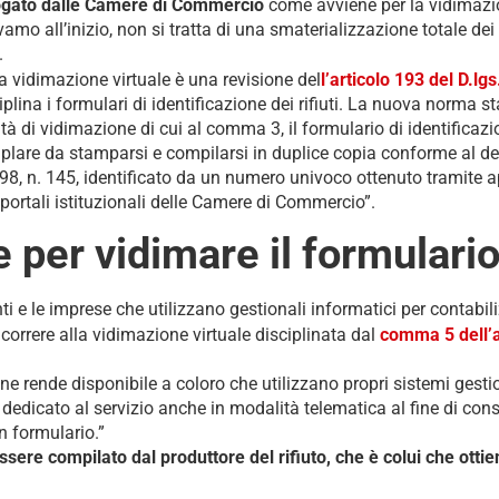
erogato dalle Camere di Commercio
come avviene per la vidimazi
amo all’inizio, non si tratta di una smaterializzazione totale de
.
 vidimazione virtuale è una revisione del
l’articolo 193 del D.lg
plina i formulari di identificazione dei rifiuti. La nuova norma st
ità di vidimazione di cui al comma 3, il formulario di identificazi
lare da stamparsi e compilarsi in duplice copia conforme al de
998, n. 145, identificato da un numero univoco ottenuto tramite 
 portali istituzionali delle Camere di Commercio”.
per vidimare il formulario 
i e le imprese che utilizzano gestionali informatici per contabilizz
ricorrere alla vidimazione virtuale disciplinata dal
comma 5 dell’a
 rende disponibile a coloro che utilizzano propri sistemi gesti
dedicato al servizio anche in modalità telematica al fine di cons
n formulario.”
sere compilato dal produttore del rifiuto, che è colui che ottien