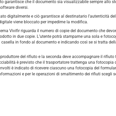
o garantisce che il documento sia visualizzabile sempre allo s
oftware diversi.
irmato digitalmente e ciò garantisce al destinatario l’autenticità d
digitale viene bloccato per impedirne la modifica.
stema Vivifir riguarda il numero di copie del documento che devon
odotto in due copie. L’utente potrà stamparne una sola e fotoco
casella in fondo al documento e indicando così se si tratta del
produttore del rifiuto e la seconda deve accompagnare il rifiuto 
cciabilità è previsto che il trasportatore trattenga una fotocopia
coinvolti è indicato di ricevere ciascuno una fotocopia del formular
formazioni e per le operazioni di smaltimento dei rifiuti scegli 