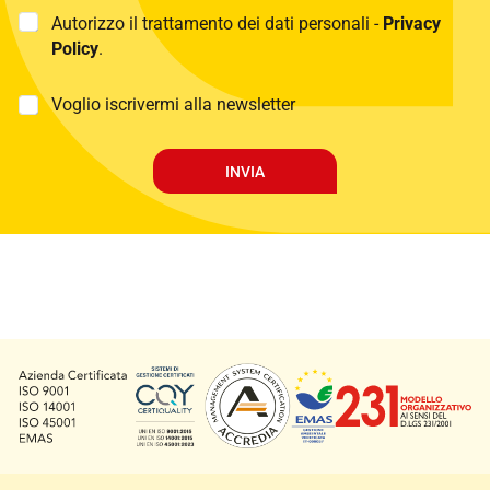
P
Autorizzo il trattamento dei dati personali -
Privacy
r
Policy
.
i
v
a
M
Voglio iscrivermi alla newsletter
c
a
y
r
P
k
INVIA
o
e
l
t
i
i
c
n
y
g
*