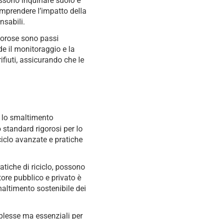
ossono inquinare suolo e
omprendere l’impatto della
nsabili.
gorose sono passi
ude il monitoraggio e la
fiuti, assicurando che le
e lo smaltimento
 standard rigorosi per lo
iciclo avanzate e pratiche
atiche di riciclo, possono
tore pubblico e privato è
altimento sostenibile dei
plesse ma essenziali per