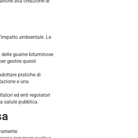
 anche alla creazione di
l’impatto ambientale. Le
o delle guaine bituminose
er gestire questi
dottare pratiche di
ttazione e una
atori ed enti regolatori
a salute pubblica.
sa
tivamente