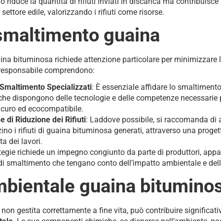
riduce la quantità di rifiuti inviati in discarica ma contribuisce
settore edile, valorizzando i rifiuti come risorse.
 smaltimento guaina
na bituminosa richiede attenzione particolare per minimizzare 
 responsabile comprendono:
i Smaltimento Specializzati
: È essenziale affidare lo smaltiment
i che dispongono delle tecnologie e delle competenze necessarie p
icuro ed ecocompatibile.
 di Riduzione dei Rifiuti
: Laddove possibile, si raccomanda di a
no i rifiuti di guaina bituminosa generati, attraverso una proge
a dei lavori.
egie richiede un impegno congiunto da parte di produttori, appalt
i smaltimento che tengano conto dell’impatto ambientale e dell
mbientale guaina bitumino
non gestita correttamente a fine vita, può contribuire significa