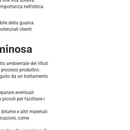
 fine vita solleva
 importanza nell’ottica
abile della guaina
tenziali clienti
uminosa
to ambientale dei rifiuti
 processi produttivi.
eguito da un trattamento
eparare eventuali
piccoli per facilitare i
bitume e altri materiali
licazioni, come