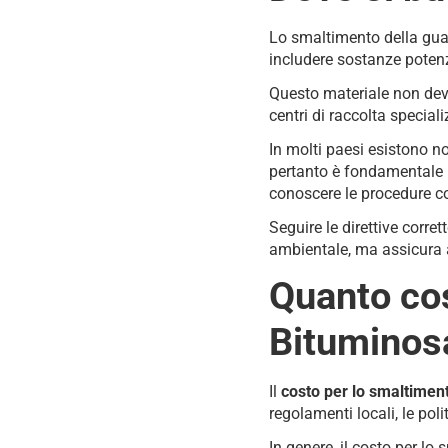
Lo smaltimento della gua
includere sostanze poten
Questo materiale non deve 
centri di raccolta speciali
In molti paesi esistono n
pertanto è fondamentale in
conoscere le procedure corr
Seguire le direttive corre
ambientale, ma assicura a
Quanto cos
Bituminos
Il
costo per lo smaltiment
regolamenti locali, le poli
In genere, il costo per lo