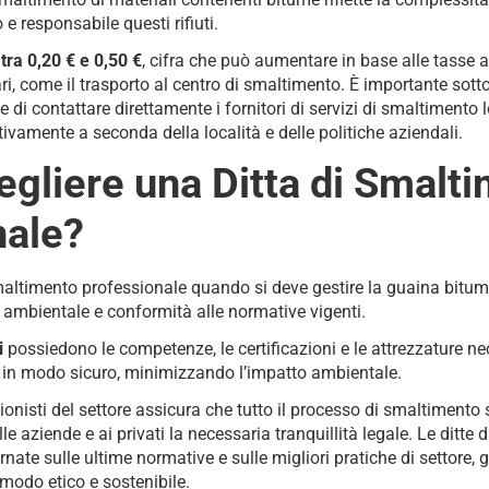
 e responsabile questi rifiuti.
i tra 0,20 € e 0,50 €
, cifra che può aumentare in base alle tasse a
ri, come il trasporto al centro di smaltimento. È importante sott
 di contattare direttamente i fornitori di servizi di smaltimento l
ivamente a seconda della località e delle politiche aziendali.
gliere una Ditta di Smalt
nale?
maltimento professionale quando si deve gestire la guaina bitum
 ambientale e conformità alle normative vigenti.
i
possiedono le competenze, le certificazioni e le attrezzature nec
osi in modo sicuro, minimizzando l’impatto ambientale.
sionisti del settore assicura che tutto il processo di smaltimento 
 aziende e ai privati la necessaria tranquillità legale. Le ditte
nate sulle ultime normative e sulle migliori pratiche di settore,
 modo etico e sostenibile.