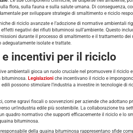
tale
. Le sue componenti chimiche, se disperse nell’ambiente, p
 sulla flora, sulla fauna e sulla salute umana. Di conseguenza, c
mentale per sviluppare strategie di smaltimento e riciclo respo
iche di riciclo avanzate e l’adozione di normative ambientali ri
 effetti negativi dei rifiuti bituminosi sull’ambiente. Questo incl
ssioni durante il processo di smaltimento e il trattamento dei ri
 adeguatamente isolate e trattate.
 incentivi per il riciclo
ive ambientali gioca un ruolo cruciale nel promuovere il riciclo 
a bituminosa.
Legislazioni
che incentivano il riciclo e impongono
edili possono stimolare l’industria a investire in tecnologie di r
ci, come sgravi fiscali o sovvenzioni per aziende che adottano pr
verso un’industria edile più sostenibile. La collaborazione tra set
n quadro normativo che supporti efficacemente il riciclo e lo sm
a guaina bituminosa.
to responsabile della guaina bituminosa rappresentano sfide com