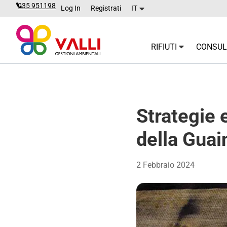
035 951198
Log In
Registrati
IT
RIFIUTI
CONSULE
Strategie e
della Guai
2 Febbraio 2024