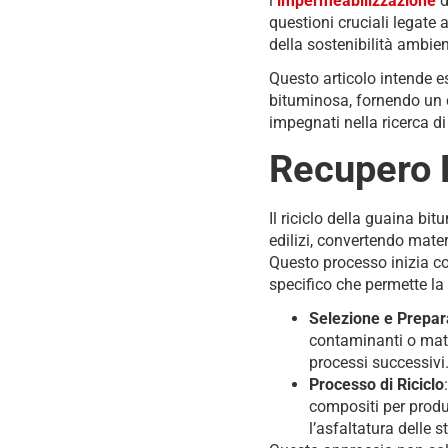
l
‘impermeabilizzazione
d
questioni cruciali legate 
della sostenibilità ambien
Questo articolo intende es
bituminosa, fornendo un co
impegnati nella ricerca di 
Recupero R
Il riciclo della guaina bi
edilizi, convertendo materi
Questo processo inizia co
specifico che permette la 
Selezione e Prepar
contaminanti o materi
processi successivi
Processo di Riciclo
compositi per produ
l’asfaltatura delle s