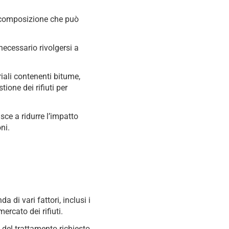
a composizione che può
necessario rivolgersi a
ali contenenti bitume,
ione dei rifiuti per
sce a ridurre l’impatto
ni.
di vari fattori, inclusi i
ercato dei rifiuti.
à del trattamento richiesto