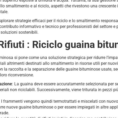
i superfici esposte a umidità e acqua. Tuttavia, la sua gestione a
allo smaltimento e al riciclo, aspetti che rivestono una crescente
tale.
plorare strategie efficaci per il riciclo e lo smaltimento respons
ntributo informativo e tecnico per professionisti del settore e po
soluzioni sostenibili.
ifiuti : Riciclo guaina bit
tuminosa si pone come una soluzione strategica per ridurre l’impat
ali altrimenti destinati allo smaltimento in risorse utili per nuovi
n la raccolta e la separazione delle guaine bituminose usate, s
loro riconversione.
azione
: La guaina deve essere accuratamente selezionata per s
ali non riciclabili. Successivamente, viene triturata in pezzi più 
.
: I frammenti vengono quindi termotrattati e miscelati con nuovo 
rre nuove guaine bituminose o per essere impiegati in altre app
trade.