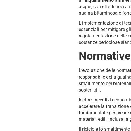
all
‘inquinamento ambien
acque, con effetti nocivi
guaina bituminosa è fonda
L’implementazione di tecn
essenziali per mitigare gli
regolamentazione delle emi
sostanze pericolose siano
Normative e
L’evoluzione delle normat
responsabile della guain
smaltimento dei materiali 
sostenibili.
Inoltre, incentivi economi
accelerare la transizione 
fondamentale per creare u
materiali edili, inclusa l
Il riciclo e lo smaltimen