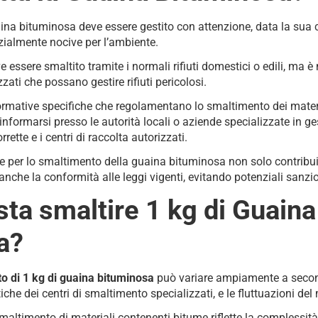
ina bituminosa deve essere gestito con attenzione, data la su
zialmente nocive per l’ambiente.
essere smaltito tramite i normali rifiuti domestici o edili, ma è 
zzati che possano gestire rifiuti pericolosi.
ormative specifiche che regolamentano lo smaltimento dei materi
formarsi presso le autorità locali o aziende specializzate in gest
ette e i centri di raccolta autorizzati.
tte per lo smaltimento della guaina bituminosa non solo contribui
nche la conformità alle leggi vigenti, evitando potenziali sanzio
ta smaltire 1 kg di Guaina
a?
o di 1 kg di guaina bituminosa
può variare ampiamente a seconda 
tiche dei centri di smaltimento specializzati, e le fluttuazioni del m
 smaltimento di materiali contenenti bitume riflette la complessit