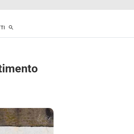
TI
ltimento