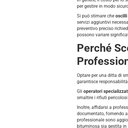
per gestire in modo sicuro
Si può stimare che
oscill
servizi aggiuntivi necessa
preventivo preciso richiede
possono variare significat
Perché Sce
Professio
Optare per una ditta di s
garantisce responsabilità
Gli
operatori specializzat
smaltire i rifiuti pericol
Inoltre, affidarsi a profes
documentato, fornendo alle
professionale sono aggior
bituminosa sia gestita in